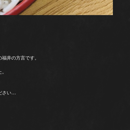
の福井の方言です。
た。
ださい…
。