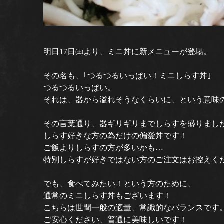
明日17日㈯より、ミニ丼に新メニューが登場。
その名も、｢つるつるいっぱい！ミニしらす丼｣
つるつるいっぱい。
それは、器から溢れそうなくらいに、という意味
その言葉通り、器ギリギリまでしらすを盛りまし
しらす好きな方の為だけの偏愛丼です！
ご飯よりしらすの方が多いかも…
特別しらすが好きではない方のご注文はお控えく
でも、食べてみたい！という方のために、
通常のミニしらす丼もございます！
こちらは世間一般の適量、常識的なバランスです
ご安心ください、普通に美味しいです！