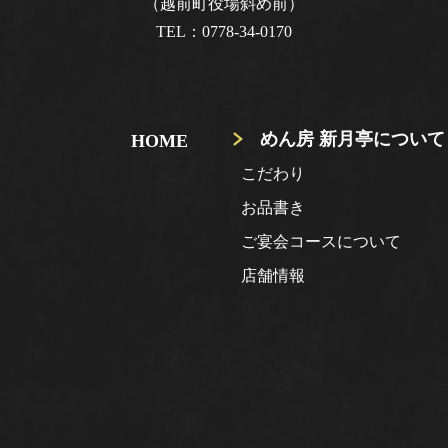
（越前町役場斜め前）
0778-34-0170
TEL：
めん房 新月亭について
HOME
こだわり
お品書き
ご宴会コースについて
店舗情報